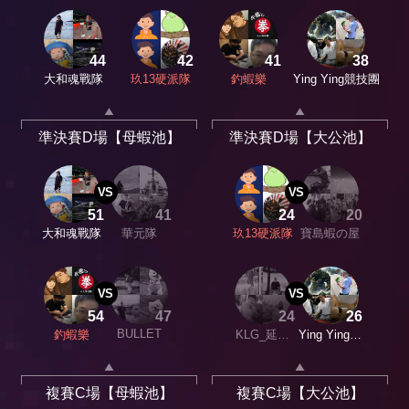
44
42
41
38
大和魂戰隊
玖13硬派隊
釣蝦樂
Ying Ying競技團
準決賽D場【母蝦池】
準決賽D場【大公池】
VS
VS
51
41
24
20
大和魂戰隊
華元隊
玖13硬派隊
寶島蝦の屋
VS
VS
54
47
24
26
BULLET
釣蝦樂
KLG_延の
Ying Ying競
手作
技團
複賽C場【母蝦池】
複賽C場【大公池】