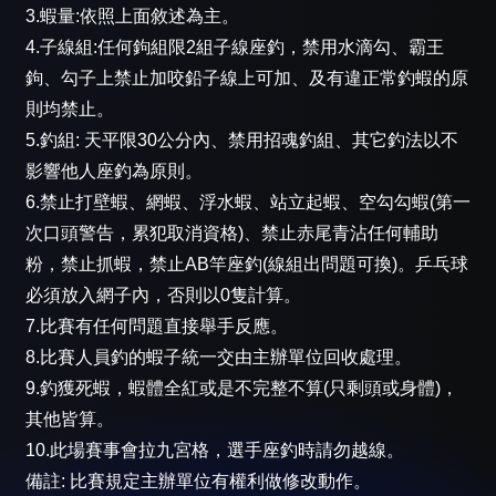
3.蝦量:依照上面敘述為主。
4.子線組:任何鉤組限2組子線座釣，禁用水滴勾、霸王
鉤、勾子上禁止加咬鉛子線上可加、及有違正常釣蝦的原
則均禁止。
5.釣組: 天平限30公分內、禁用招魂釣組、其它釣法以不
影響他人座釣為原則。
6.禁止打壁蝦、網蝦、浮水蝦、站立起蝦、空勾勾蝦(第一
次口頭警告，累犯取消資格)、禁止赤尾青沾任何輔助
粉，禁止抓蝦，禁止AB竿座釣(線組出問題可換)。乒乓球
必須放入網子內，否則以0隻計算。
7.比賽有任何問題直接舉手反應。
8.比賽人員釣的蝦子統一交由主辦單位回收處理。
9.釣獲死蝦，蝦體全紅或是不完整不算(只剩頭或身體)，
其他皆算。
10.此場賽事會拉九宮格，選手座釣時請勿越線。
備註: 比賽規定主辦單位有權利做修改動作。