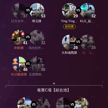
VS
VS
37
53
29
32
日月光半導
華元隊
Ying Ying競
KLG_延の
體隊
技團
手作
敗部勝
VS
VS
41
32
26
25
釣蝦樂
鴻允扣件-鴻
允戰隊
大和魂戰隊
匠。沁
VS
46
36
玖13硬派隊
五股擊蝦職
人
複賽C場【綜合池】
VS
VS