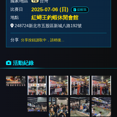
國家/地區
台灣
TW
2025-07-06 (日)
比賽日
提醒我
紅蟳王釣蝦休閒會館
地點
248724新北市五股區新城八路192號
分享
分享按鈕讀取中，請稍後...
活動紀錄