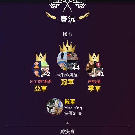
勝出
1
2
3
44
42
41
大和魂戰隊
冠軍
玖13硬派隊
釣蝦樂
亞軍
季軍
殿軍
Ying Ying競
技團
決賽38隻
總決賽