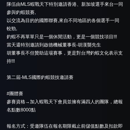
隊伍由MLS蝦戰天下特別邀請香港、新加坡選手來台一同
參與釣蝦競賽,
以交流為目的的國際聯賽,來自不同地區的各個選手一同
較勁,
釣蝦不再單單只是一個休閒活動，更是一個競技項目!!!
當天還特別邀請到啟德機械董事長-胡漢龑先生
胡董事長不但贊助這場賽事，更是對台灣釣蝦文化表示支
持!!!
第二屆-MLS國際釣蝦競技邀請賽
#團體賽
參賽資格→加入蝦戰天下會員並擁有滿四人的團隊，總報
名點數8000點
報名方式：受邀隊伍在報名期限截止前儲值點數及扣款即