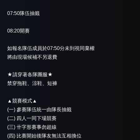
07:50隊伍抽籤
08:20開賽
如報名隊伍成員於07:50分未到視同棄權
將由現場候補不另退費
★請穿著各隊團服★
禁穿拖鞋、涼鞋、短褲
▲競賽模式▲
(一) 參賽隊伍統一由隊長抽籤
(二) 四人一同下場競賽
(三) 卄字形賽事勿超線
(四) 比賽開始後隊友無法互相換位