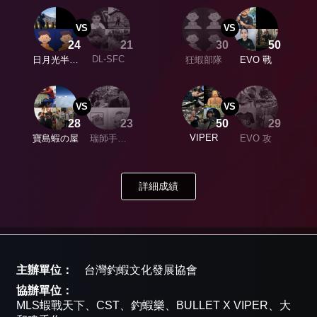
VS
VS
24
21
30
50
DL-SFC
日月光半導
狂蝦部隊
EVO 戰
體隊
VS
VS
28
23
50
29
VIPER
寶島蝦の屋
瑞師手作
EVO 攻
_LBS
詳細成績
主辦單位：
台灣釣蝦文化發展協會
協辦單位：
MLS蝦戰天下、CST、釣蝦樂、BULLET X VIPER、大