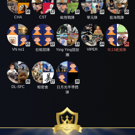
16
17
18
19
20
CHA
CST
歐熊戰隊
華元隊
藍海戰隊
21
22
23
24
25
VN no1
VIPER
狂蝦部隊
Ying Ying競技
玖13硬派隊
團
26
27
28
DL-SFC
蝦密會
日月光半導體
隊