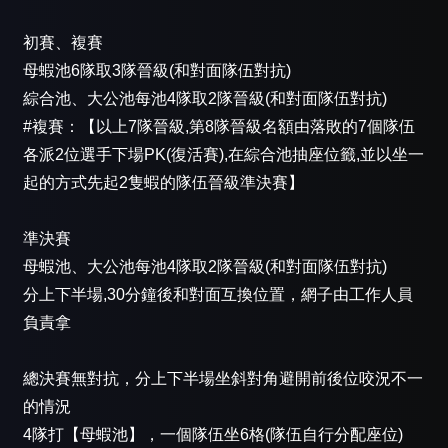
初賽、複賽
母蝦池6隊取3隊晉級(和對面隊伍對抗)
綜合池、大公池每池4隊取2隊晉級(和對面隊伍對抗)
#複賽：【以上7隊晉級,第8隊晉級名額由落敗的7個隊伍
各派2位選手下場PK(復活賽),在綜合池抽座位籤,並以坐一
起的方式先起2隻蝦的隊伍晉級準決賽】
準決賽
母蝦池、大公池每池4隊取2隊晉級(和對面隊伍對抗)
分上下半場,30分鐘後和對面互換位置，網子由工作人員
負責拿
總決賽無對抗，分上下半場坐斜對角避開前後位咬況不一
的情況
4隊打【母蝦池】，一個隊伍坐6格(隊伍自行分配座位)