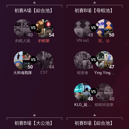
初賽A場【綜合池】
初賽B場【母蝦池】
VS
VS
40
54
49
50
VN no1
釣蝦人猿
釣蝦樂
匠。沁
VS
VS
50
44
34
47
CST
大和魂戰隊
蝦密會
Ying Ying競
技團
VS
48
40
KLG_延の
蝦蝦特攻隊
手作
初賽B場【大公池】
初賽B場【綜合池】