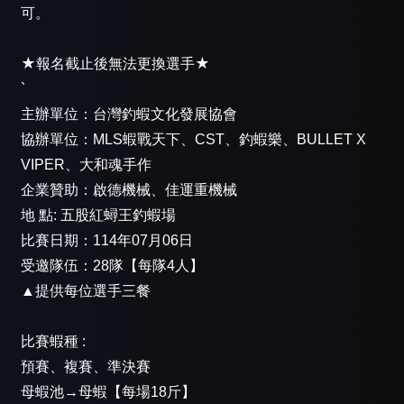
可。
★報名截止後無法更換選手★
`
主辦單位：台灣釣蝦文化發展協會
協辦單位：MLS蝦戰天下、CST、釣蝦樂、BULLET X
VIPER、大和魂手作
企業贊助：啟德機械、佳運重機械
地 點: 五股紅蟳王釣蝦場
比賽日期：114年07月06日
受邀隊伍：28隊【每隊4人】
▲提供每位選手三餐
比賽蝦種 :
預賽、複賽、準決賽
母蝦池→母蝦【每場18斤】