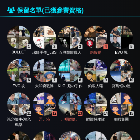
保留名單(已獲參賽資格)
1
2
3
4
5
BULLET
瑞師手作_LBS
五股擊蝦職人
釣蝦樂
EVO 戰
6
7
8
9
10
EVO 攻
大和魂戰隊
KLG_延の手作
釣蝦人猿
寶島蝦の屋
11
12
13
14
15
鴻允扣件-鴻允
匠。沁
。呃蝦條。
蝦蝦特攻隊
嗆蝦集團
戰隊