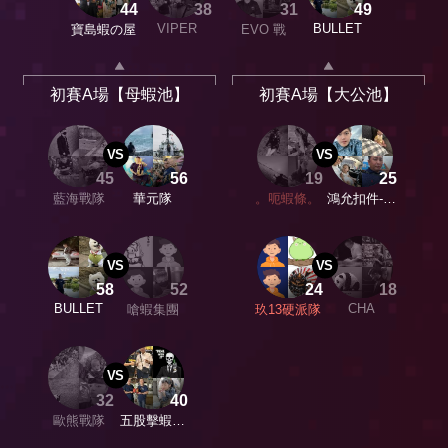
44
38
31
49
VIPER
BULLET
寶島蝦の屋
EVO 戰
初賽A場【母蝦池】
初賽A場【大公池】
VS
VS
45
56
19
25
藍海戰隊
華元隊
。呃蝦條。
鴻允扣件-鴻
允戰隊
VS
VS
58
52
24
18
BULLET
CHA
嗆蝦集團
玖13硬派隊
VS
32
40
歐熊戰隊
五股擊蝦職
人