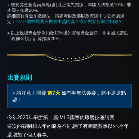
※ 競賽獎金超過兩萬塊(含)以上需先扣繳，本國人將扣繳10%；非
本國人扣繳20%。
詳細競賽獎金扣繳辦法，請參考財政部財政資訊中心公布的規
定：
1510 競技競賽及機會中獎的獎金或給與如何辦理扣繳？
※ 以上稅後獎金皆為扣繳10%後的實領獎金金額，非本國人請以
「稅前金額」計算扣繳20%。
比賽規則
※ 請注意！開賽
前7天
如有事無法參賽，將不退還點
數！
今年2025年舉辦第二屆-MLS國際釣蝦競技邀請賽
這次的賽制和去年的略為不同,除了有團體賽事以外,今年
還增加了個人賽事,