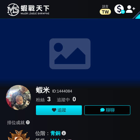
TW
蝦米
ID:1444084
3
0
粉絲
追蹤中
追蹤
聊聊
排位成就
位階：
青銅