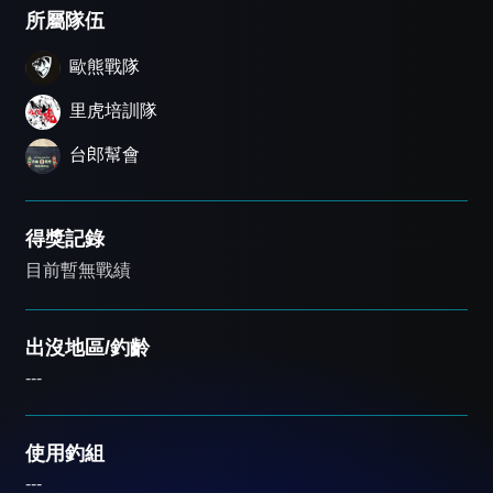
所屬隊伍
歐熊戰隊
里虎培訓隊
台郎幫會
得獎記錄
目前暫無戰績
出沒地區/釣齡
---
使用釣組
---