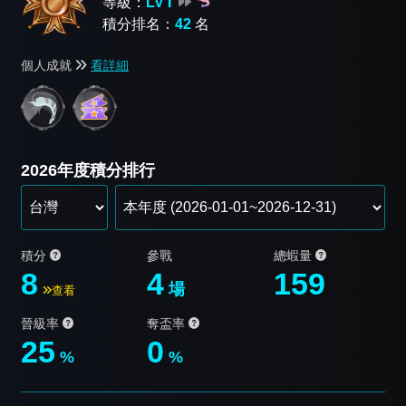
等級：
LV Ⅰ
積分排名：
42
名
個人成就
看詳細
2026年度積分排行
積分
參戰
總蝦量
8
4
159
場
查看
晉級率
奪盃率
25
0
%
%