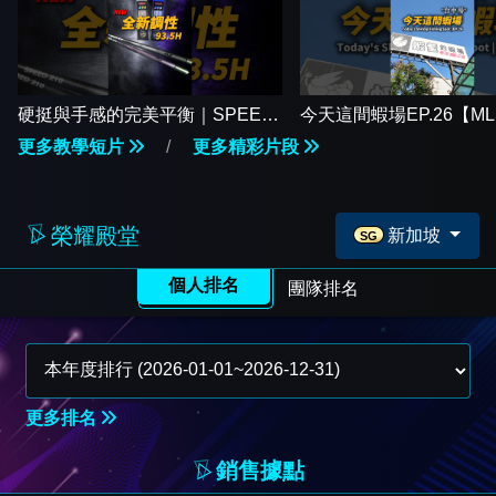
硬挺與手感的完美平衡｜SPEED
今天這間蝦場EP.26【M
93.5H 競速竿 全新上市【MLS蝦
下】#17shrimp #台湾
更多教學短片
/
更多精彩片段
戰天下】#17shrimp #台湾のエビ
#shrimpfishing #새우낚
釣り #shrimpfishing #새우낚시
榮耀殿堂
新加坡
SG
個人排名
團隊排名
更多排名
銷售據點