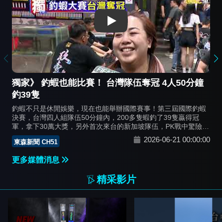
Play
獨家》 釣蝦也能比賽！ 台灣隊伍奪冠 4人50分鐘
釣39隻
釣蝦不只是休閒娛樂，現在也能舉辦國際賽事！第三屆國際釣蝦
決賽，台灣四人組隊伍50分鐘內，200多隻蝦釣了39隻贏得冠
軍，拿下30萬大獎，另外首次來台的新加坡隊伍，PK戰中驚險贏
得亞軍，選手分享，蝦子吃餌多數在蝦池深處，或沿著池邊走，
2026-06-21 00:00:00
東森新聞 CH51
新手想提高釣蝦成功率，可以瞄準這兩處。
更多媒體消息
精采影片