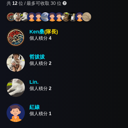
共
12
位 /
最多可收取 30 位
Ken桑
(隊長)
個人積分
4
哲拔拔
個人積分
2
Lin.
個人積分
2
紅線
個人積分
1