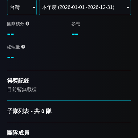
團隊積分
參戰
--
--
總蝦量
--
得獎記錄
目前暫無戰績
子隊列表 - 共 0 隊
團隊成員