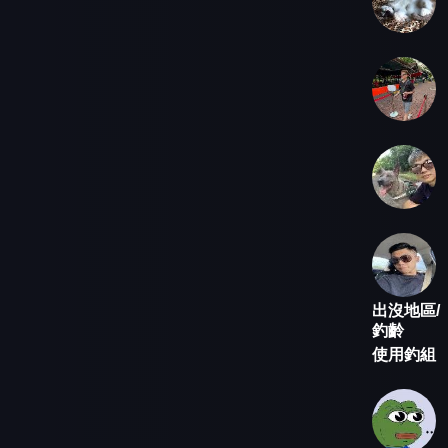
出沒地區/
釣齡
使用釣組