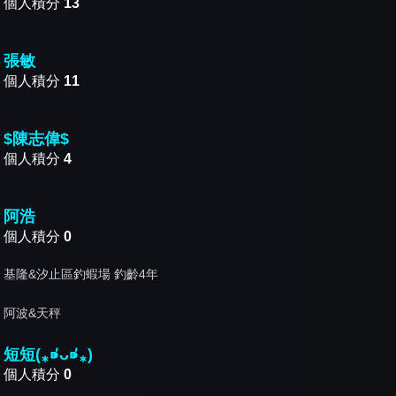
個人積分
13
張敏
個人積分
11
$陳志偉$
個人積分
4
阿浩
個人積分
0
基隆&汐止區釣蝦場 釣齡4年
阿波&天秤
短短(⁎⁍̴̛ᴗ⁍̴̛⁎)
個人積分
0