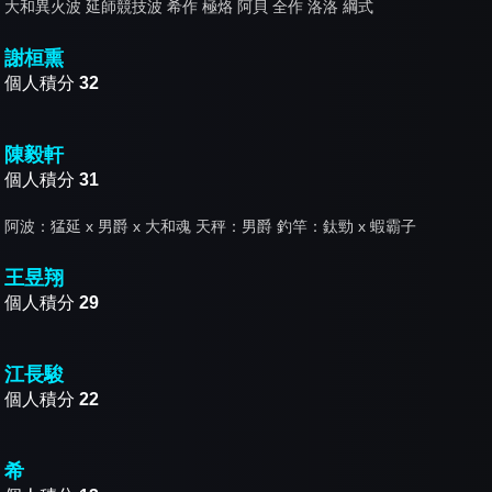
大和異火波 延師競技波 希作 極烙 阿貝 全作 洛洛 綱式
謝桓熏
個人積分
32
陳毅軒
個人積分
31
阿波：猛延 x 男爵 x 大和魂 天秤：男爵 釣竿：鈦勁 x 蝦霸子
王昱翔
個人積分
29
江長駿
個人積分
22
希