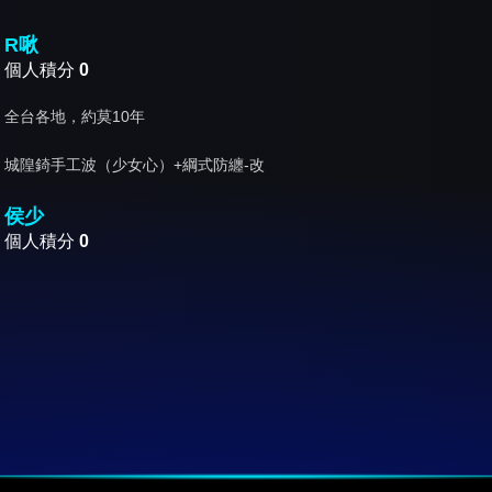
R啾
個人積分
0
全台各地，約莫10年
城隍錡手工波（少女心）+綱式防纏-改
侯少
個人積分
0