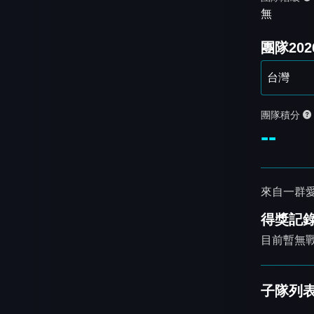
無
團隊20
團隊積分
--
來自一群
得獎記
目前暫無
子隊列表 