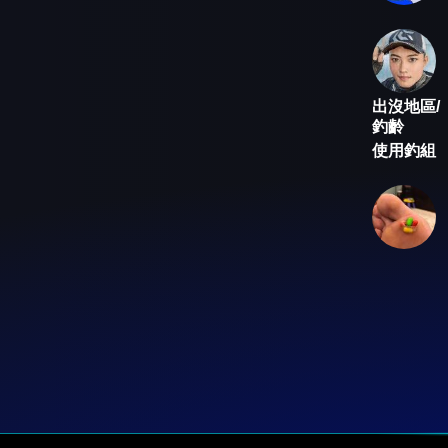
出沒地區/
釣齡
使用釣組