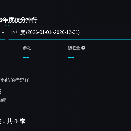
26年度積分排行
參戰
總蝦量
--
--
愛釣蝦的孝連仔
錄
戰績
- 共 0 隊