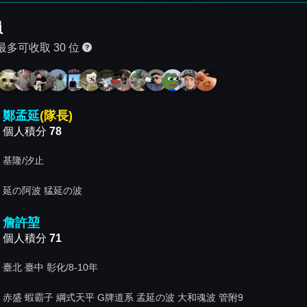
員
最多可收取 30 位
鄭孟延
(隊長)
個人積分
78
基隆/汐止
延の阿波 猛延の波
詹許堃
個人積分
71
臺北 臺中 彰化/8-10年
赤盛 蝦霸子 綱式天平 G牌道系 孟延の波 大和魂波 管附9