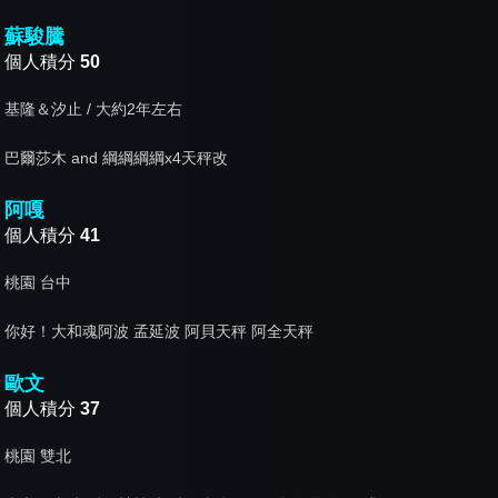
蘇駿騰
個人積分
50
基隆＆汐止 / 大約2年左右
巴爾莎木 and 綱綱綱綱x4天秤改
阿嘎
個人積分
41
桃園 台中
你好！大和魂阿波 孟延波 阿貝天秤 阿全天秤
歐文
個人積分
37
桃園 雙北