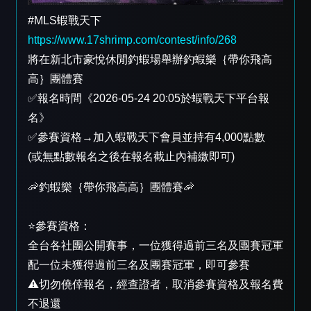
#MLS蝦戰天下
https://www.17shrimp.com/contest/info/268
將在新北市豪悅休閒釣蝦場舉辦釣蝦樂｛帶你飛高
高｝團體賽
✅報名時間《2026-05-24 20:05於蝦戰天下平台報
名》
✅參賽資格→加入蝦戰天下會員並持有4,000點數
(或無點數報名之後在報名截止內補繳即可)
🦐釣蝦樂｛帶你飛高高｝團體賽🦐
⭐️參賽資格：
全台各社團公開賽事，一位獲得過前三名及團賽冠軍
配一位未獲得過前三名及團賽冠軍，即可參賽
⚠️切勿僥倖報名，經查證者，取消參賽資格及報名費
不退還