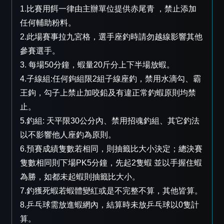
1.比賽用餌一律由主辦單位提供赤尾青 ，禁止添加
任何輔助粉料。
2.此場賽事拉九宮格，選手座釣時請勿越線影響其他
參賽選手。
3. 每場50分鐘，蝦量20斤分上下半場放蝦。
4.子線組:任何鉤組限2組子線座釣，禁用水滴勾、霸
王鉤，勾子上禁止加咬鉛及有違正常釣蝦原則均禁
止。
5.釣組: 天平限30公分內、禁用招魂釣組、其它釣法
以不影響他人座釣為原則。
6.預賽成績隻數若相同，則抽籤比大小決定；總決賽
隻數相同則下場PK5分鐘，先起2隻蝦 並以手握住蝦
為勝，如都未起蝦則抽籤比大小。
7.釣獲死蝦若蝦體變紅或是不完整不算，其他皆算。
8.乒乓球需放進蝦網內，結算時未放乒乓球以0隻計
算。