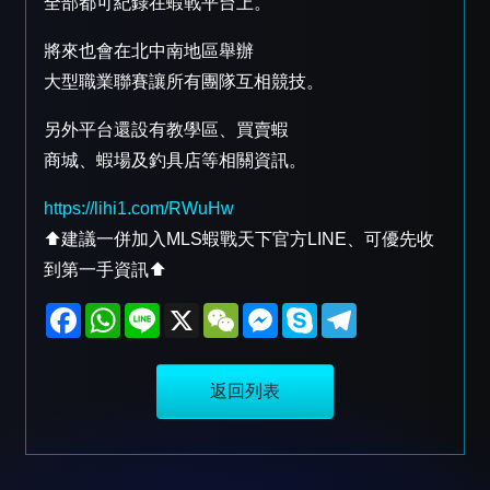
全部都可紀錄在蝦戰平台上。
將來也會在北中南地區舉辦
大型職業聯賽讓所有團隊互相競技。
另外平台還設有教學區、買賣蝦
商城、蝦場及釣具店等相關資訊。
https://lihi1.com/RWuHw
⬆️建議一併加入MLS蝦戰天下官方LINE、可優先收
到第一手資訊⬆️
F
W
L
X
W
M
S
T
a
h
i
e
e
k
e
c
a
n
C
s
y
l
e
t
e
h
s
p
e
b
s
a
e
e
g
返回列表
o
A
t
n
r
o
p
g
a
k
p
e
m
r