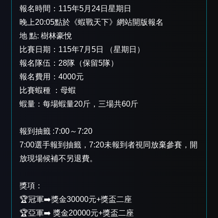
報名時間：115年5月24日星期日
晚上20:05點於《蝦戰天下》網站開版報名
地 點: 樹林豪悅
比賽日期：115年7月5日 （星期日）
報名隊伍：28隊（保留5隊）
報名費用：4000元
比賽蝦種 ：母蝦
蝦量：每場蝦量20斤，三場共60斤
報到抽籤 :7:00～7:20
7:00選手報到抽籤，7:20未報到者視同放棄參賽，開
放現場候補不另退費。
獎項：
🏆冠軍➡️獎金30000元+獎盃二座
🏆亞軍➡️ 獎金20000元+獎盃二座