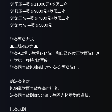
🏆季軍➡️獎金11000元+獎盃二座
🏆殿軍➡️獎金9000元+獎盃二座
🏆第五名➡️獎金7000元+獎盃二座
🏆第六名 ➡️獎金5000元
預賽晉級方式：
⚠️三場都封角⚠️
預賽AB場，每場各14隊，和自己座位正對面隊伍進
行對抗，獲勝7隊晉級
預賽同隻數以抽籤比大小決定晉級隊伍。
總決賽名次：
以釣贏對面隻數多寡作排名。
決賽同隻數則pk5分鐘，每隊先起兩隻蝦獲勝。
比賽規則：