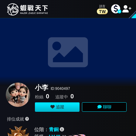
TW
小李
ID:9040497
0
0
粉絲
追蹤中
追蹤
聊聊
排位成就
位階：
青銅