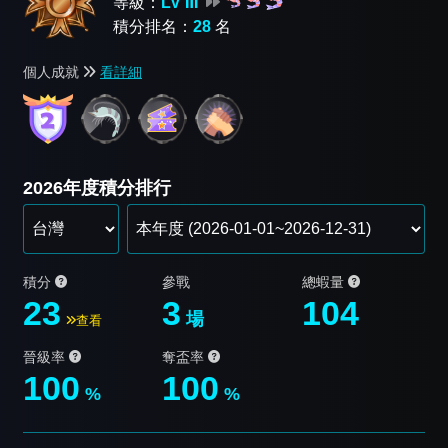
等級：
LV Ⅲ
積分排名：
28
名
個人成就
看詳細
2026年度積分排行
積分
參戰
總蝦量
23
3
104
場
查看
晉級率
奪盃率
100
100
%
%