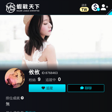
TW
攸攸
ID:8768463
9
0
粉絲
追蹤中
追蹤
聊聊
排位成就
無