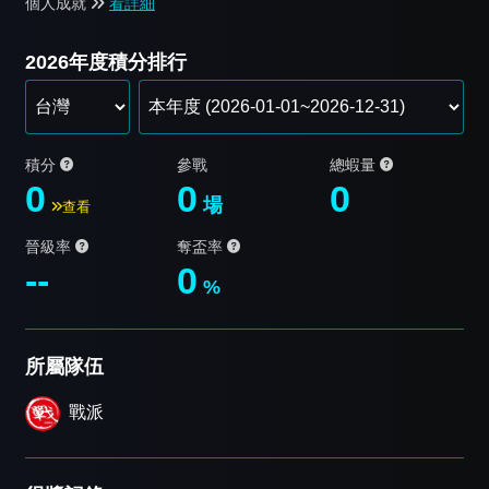
個人成就
看詳細
2026年度積分排行
積分
參戰
總蝦量
0
0
0
場
查看
晉級率
奪盃率
--
0
%
所屬隊伍
戰派