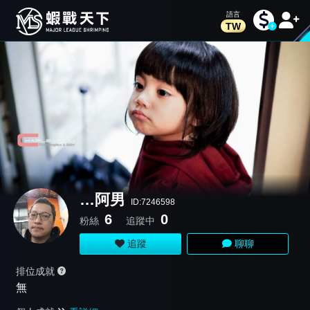
TW
…阿男
ID:7246598
6
0
粉絲
追蹤中
追蹤
聊聊
排位成就
無