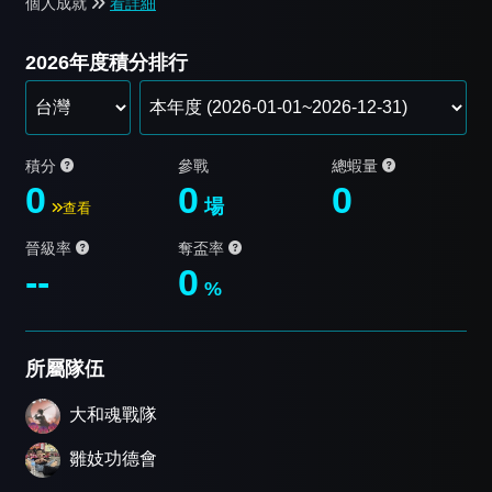
個人成就
看詳細
2026年度積分排行
積分
參戰
總蝦量
0
0
0
場
查看
晉級率
奪盃率
--
0
%
所屬隊伍
大和魂戰隊
雛妓功德會