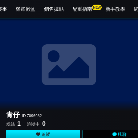
NEW
賽事
榮耀殿堂
銷售據點
配重指南
新手教學
青仔
ID:7096982
1
0
粉絲
追蹤中
追蹤
聊聊