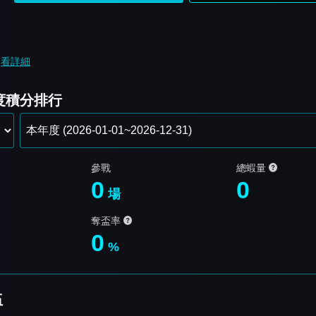
看詳細
年度積分排行
參戰
總蝦量
0
0
場
奪盃率
0
%
伍