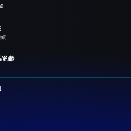
酷
錄
戰績
/釣齡
組