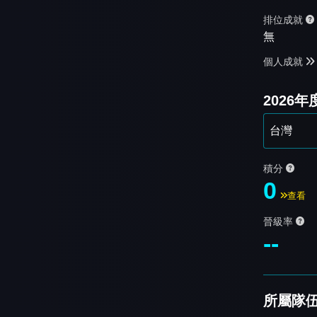
排位成就
無
個人成就
2026
積分
0
查看
晉級率
--
所屬隊