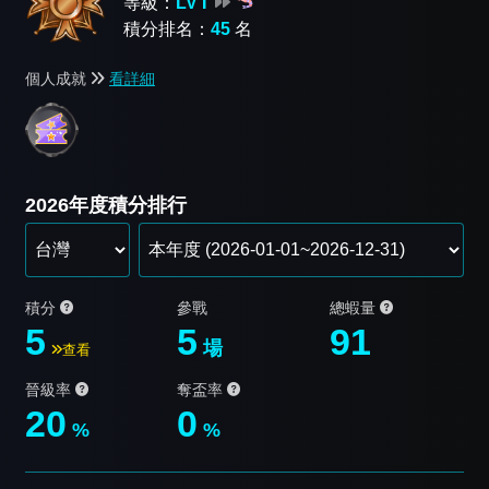
等級：
LV Ⅰ
積分排名：
45
名
個人成就
看詳細
2026年度積分排行
積分
參戰
總蝦量
5
5
91
場
查看
晉級率
奪盃率
20
0
%
%