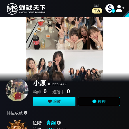
TW
小原
ID:6653472
0
0
粉絲
追蹤中
追蹤
聊聊
排位成就
位階：
青銅