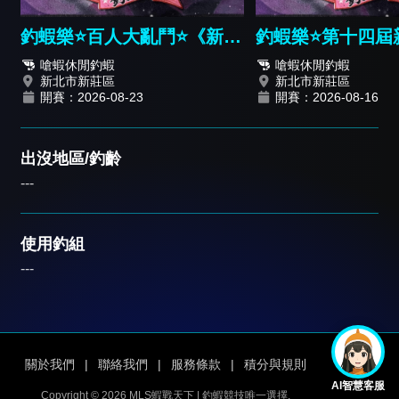
釣蝦樂⭐️百人大亂鬥⭐️《新人
釣蝦樂⭐️第十四屆
報名篇》
嗆蝦休閒釣蝦
嗆蝦休閒釣蝦
新北市新莊區
新北市新莊區
開賽：2026-08-23
開賽：2026-08-16
出沒地區/釣齡
---
使用釣組
---
關於我們
|
聯絡我們
|
服務條款
|
積分與規則
AI智慧客服
Copyright © 2026 MLS蝦戰天下 | 釣蝦競技唯一選擇.