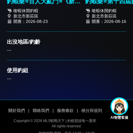
釣蝦樂⭐️百人大亂鬥⭐️《新人
釣蝦樂⭐️第十四屆
報名篇》
嗆蝦休閒釣蝦
嗆蝦休閒釣蝦
新北市新莊區
新北市新莊區
開賽：2026-08-23
開賽：2026-08-16
出沒地區/釣齡
---
使用釣組
---
關於我們
|
聯絡我們
|
服務條款
|
積分與規則
AI智慧客服
Copyright © 2026 MLS蝦戰天下 | 釣蝦競技唯一選擇.
All rights reserved.