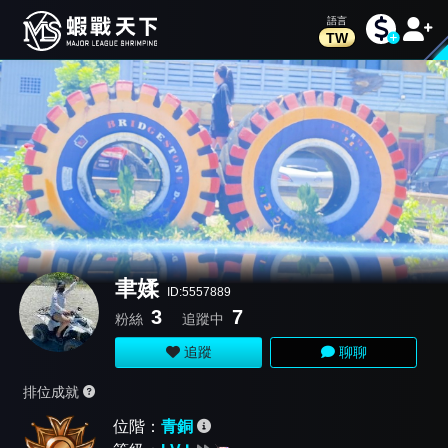
TW
聿媃
ID:5557889
3
7
粉絲
追蹤中
追蹤
聊聊
排位成就
位階：
青銅