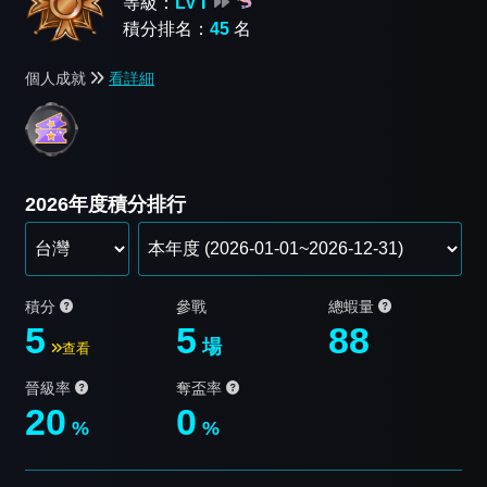
等級：
LV Ⅰ
積分排名：
45
名
個人成就
看詳細
2026年度積分排行
積分
參戰
總蝦量
5
5
88
場
查看
晉級率
奪盃率
20
0
%
%