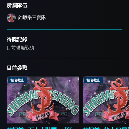
所屬隊伍
釣蝦樂三寶隊
得獎記錄
目前暫無戰績
目前參戰
報名截止
報名截止