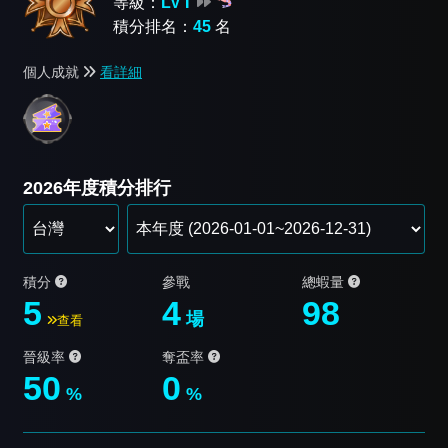
等級：
LV Ⅰ
積分排名：
45
名
個人成就
看詳細
2026年度積分排行
積分
參戰
總蝦量
5
4
98
場
查看
晉級率
奪盃率
50
0
%
%