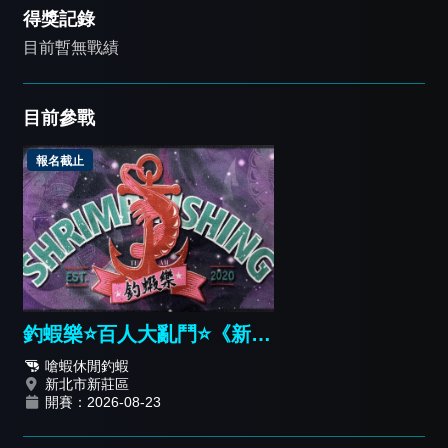
得獎記錄
目前暫無戰績
目前參戰
報名截止
釣蝦樂⭐️百人大亂鬥⭐️《新人
報名篇》
嗆蝦休閒釣蝦
新北市新莊區
開賽：2026-08-23