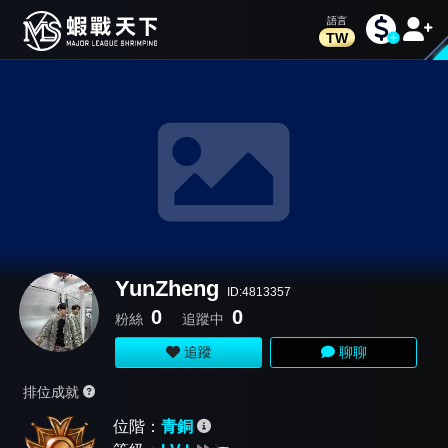
TW
YunZheng
ID:4813357
0
0
粉絲
追蹤中
追蹤
聊聊
排位成就
位階：
青銅