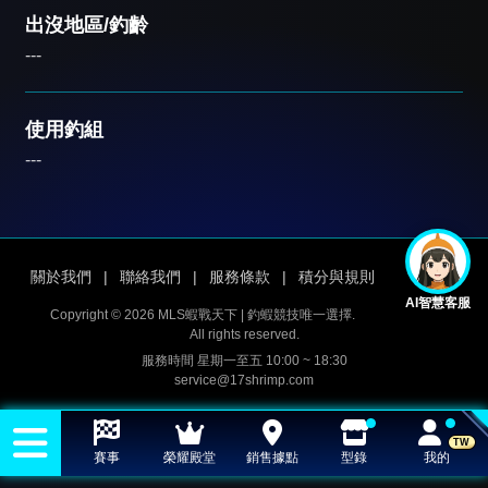
出沒地區/釣齡
---
使用釣組
---
關於我們
|
聯絡我們
|
服務條款
|
積分與規則
AI智慧客服
Copyright © 2026 MLS蝦戰天下 | 釣蝦競技唯一選擇.
All rights reserved.
服務時間 星期一至五 10:00 ~ 18:30
service@17shrimp.com
TW
賽事
榮耀殿堂
銷售據點
型錄
我的