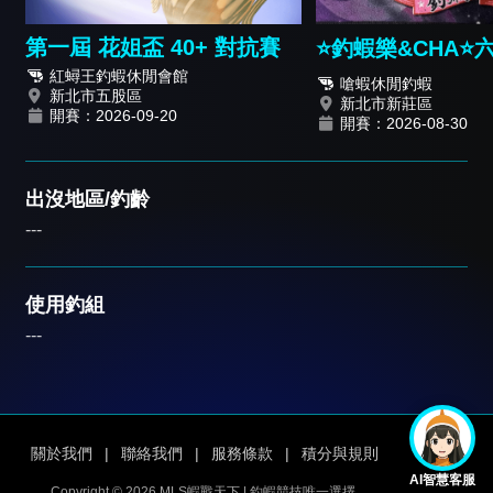
第一屆 花姐盃 40+ 對抗賽
⭐️釣蝦樂&CHA⭐
紅蟳王釣蝦休閒會館
請賽
嗆蝦休閒釣蝦
新北市五股區
新北市新莊區
開賽：2026-09-20
開賽：2026-08-30
出沒地區/釣齡
---
使用釣組
---
關於我們
|
聯絡我們
|
服務條款
|
積分與規則
AI智慧客服
Copyright © 2026 MLS蝦戰天下 | 釣蝦競技唯一選擇.