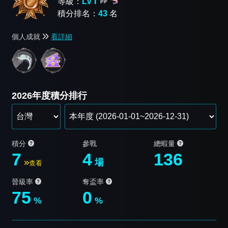
等級：
LV Ⅰ
積分排名：
43
名
個人成就
看詳細
2026年度積分排行
積分
參戰
總蝦量
7
4
136
場
查看
晉級率
奪盃率
75
0
%
%