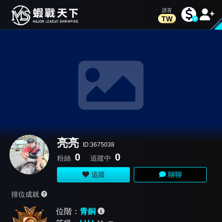
TW
亮亮
ID:3675038
0
0
粉絲
追蹤中
追蹤
聊聊
排位成就
位階：
青銅