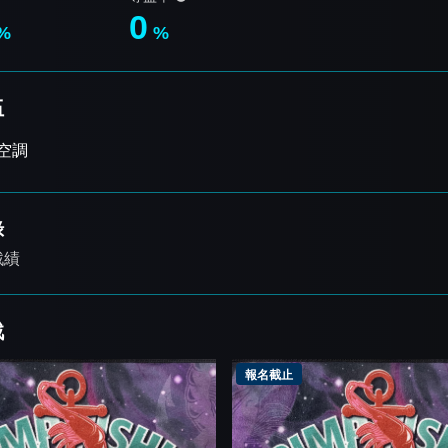
0
%
%
伍
空調
錄
戰績
戰
報名截止