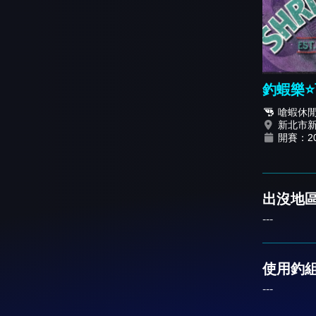
釣蝦樂⭐
篇》
嗆蝦休
新北市
開賽：202
出沒地區
---
使用釣
---