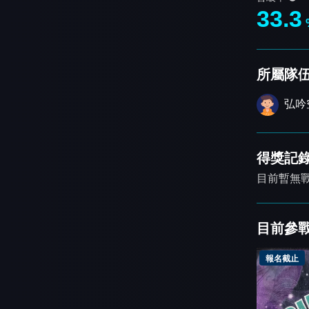
33.3
所屬隊
弘吟
得獎記
目前暫無
目前參
報名截止