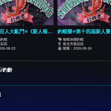
️百人大亂鬥⭐️《新人報名
釣蝦樂⭐️第十四屆新人賽⭐
閒釣蝦
嗆蝦休閒釣蝦
新莊區
新北市新莊區
6-08-23
開賽：2026-08-16
/釣齡
組