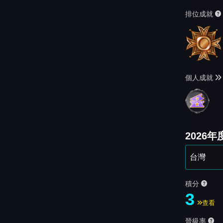
排位成就
個人成就
2026
積分
3
查看
晉級率