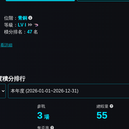
位階：
青銅
等級：
LV Ⅰ
積分排名：
47
名
看詳細
年度積分排行
參戰
總蝦量
3
55
場
奪盃率