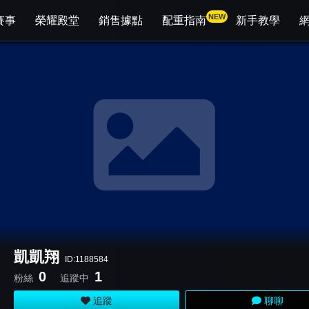
NEW
賽事
榮耀殿堂
銷售據點
配重指南
新手教學
凱凱翔
ID:1188584
0
1
粉絲
追蹤中
追蹤
聊聊