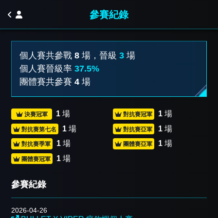
參賽紀錄
個人賽共參戰
8
場，晉級
3
場
個人賽晉級率
37.5%
團體賽共參賽
4
場
1
場
1
場
決賽冠軍
對抗賽冠軍
1
場
1
場
對抗賽第七名
對抗賽亞軍
1
場
1
場
對抗賽季軍
團體賽亞軍
1
場
團體賽冠軍
參賽紀錄
2026-04-26