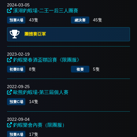
2024-03-05
溪湖釣蝦場-二王一后三人團賽
43隻
45隻
預賽A場
總決賽
團體賽亞軍
2023-02-19
釣蝦樂春酒盃聯誼賽《限團服》
8隻
5隻
初賽B場
複賽
2022-09-25
歐熊釣蝦場-第三屆個人賽
14隻
預賽C場
2022-09-04
釣蝦樂會內賽（限團服）
17隻
預賽A場