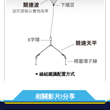
線組建議配置方式
相關影片/分享