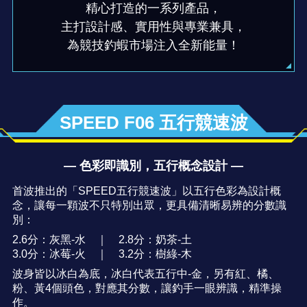
精心打造的一系列產品，
主打設計感、實用性與專業兼具，
為競技釣蝦市場注入全新能量！
SPEED F06 五行競速波
— 色彩即識別，五行概念設計 —
首波推出的「SPEED五行競速波」以五行色彩為設計概
念，讓每一顆波不只特別出眾，更具備清晰易辨的分數識
別：
2.6分：灰黑-水 ｜ 2.8分：奶茶-土
3.0分：冰莓-火 ｜ 3.2分：樹綠-木
波身皆以冰白為底，冰白代表五行中-金，另有紅、橘、
粉、黃4個頭色，對應其分數，讓釣手一眼辨識，精準操
作。