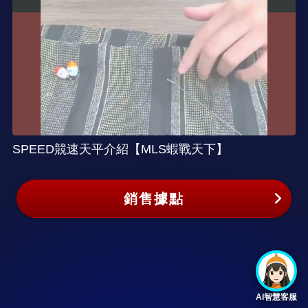
SPEED競速天平介紹【MLS蝦戰天下】
銷售據點
AI智慧客服