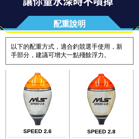
配重說明
以下的配重方式，適合釣競選手使用，新
手部分，建議可增大一點殘餘浮力。
SPEED 2.6
SPEED 2.8