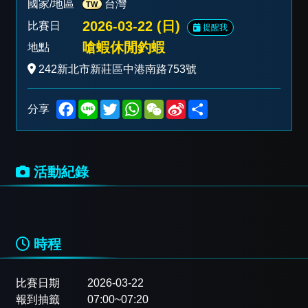
國家/地區
台灣
TW
2026-03-22 (日)
比賽日
提醒我
嗆蝦休閒釣蝦
地點
242新北市新莊區中港南路753號
F
L
T
W
W
S
S
分享
a
i
w
h
e
i
h
c
n
i
a
C
n
a
e
e
t
t
h
a
r
b
t
s
a
W
e
o
e
A
t
e
活動紀錄
o
r
p
i
k
p
b
o
時程
比賽日期
2026-03-22
報到抽籤
07:00~07:20