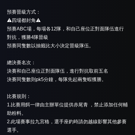
預賽晉級方式：
⚠️四場都封角⚠️
預賽ABC場，每場各12隊，和自己座位正對面隊伍進行
對抗，獲勝4隊晉級
預賽同隻數以抽籤比大小決定晉級隊伍。
總決賽名次：
決賽和自己座位正對面隊伍，進行對抗取前五名
決賽同隻數則pk5分鐘，每隊先起兩隻蝦獲勝。
比賽規則：
1.比賽用餌一律由主辦單位提供赤尾青 ，禁止添加任何輔
助粉料。
2.此場賽事拉九宮格，選手座釣時請勿越線影響其他參賽
選手。