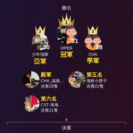
勝出
1
2
3
31
30
28
VIPER
冠軍
少年強隊
CHA
季軍
亞軍
殿軍
第五名
CHA_誠風飛
海鮮小胖子
翔
決賽28隻
決賽22隻
第六名
CST-海海人
生
決賽21隻
決賽