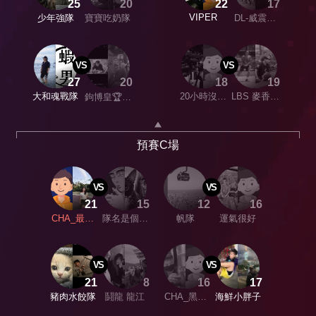
25
20
22
17
VIPER
少年強隊
寶寶吃奶隊
DL-威震天
下
VS
VS
27
20
18
19
大和魂戰隊
20小時沒睡
LBS 麥香泓
鉤博皇🏆鬪
覺
茶
小龍隊
預賽C場
VS
VS
21
15
12
16
CHA_最強
隊名是個好
帆隊
運氣很好
女殺手
問題
VS
VS
21
8
16
17
豬肉水餃隊
鬪龍 龍江
CHA_黑白
海鮮小胖子
雙煞