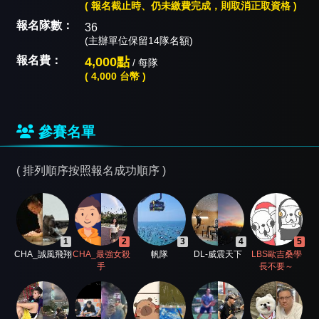
( 報名截止時、仍未繳費完成，則取消正取資格 )
報名隊數：
36
(主辦單位保留14隊名額)
報名費：
4,000點
/ 每隊
( 4,000 台幣 )
參賽名單
( 排列順序按照報名成功順序 )
1
2
3
4
5
CHA_誠風飛翔
CHA_最強女殺
帆隊
DL-威震天下
LBS歐吉桑學
手
長不要～