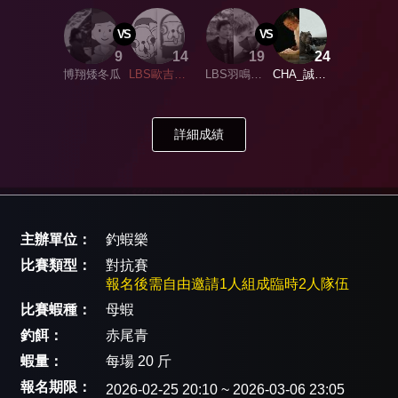
VS
VS
9
14
19
24
博翔矮冬瓜
LBS歐吉桑
LBS羽鳴飛
CHA_誠風
學長不要～
翔
飛翔
詳細成績
主辦單位：
釣蝦樂
比賽類型：
對抗賽
報名後需自由邀請1人組成臨時2人隊伍
比賽蝦種：
母蝦
釣餌：
赤尾青
蝦量：
每場 20 斤
報名期限：
2026-02-25 20:10 ~ 2026-03-06 23:05