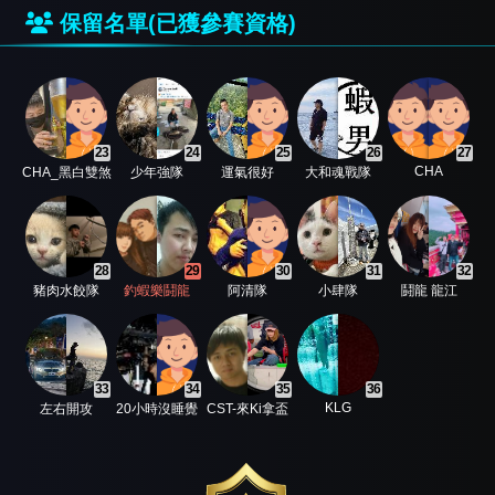
保留名單(已獲參賽資格)
23
24
25
26
27
CHA
CHA_黑白雙煞
少年強隊
運氣很好
大和魂戰隊
28
29
30
31
32
豬肉水餃隊
釣蝦樂鬪龍
阿清隊
小肆隊
鬪龍 龍江
33
34
35
36
KLG
左右開攻
20小時沒睡覺
CST-來Ki拿盃