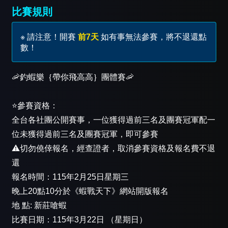
比賽規則
※ 請注意！開賽
前7天
如有事無法參賽，將不退還點
數！
🦐釣蝦樂｛帶你飛高高｝團體賽🦐
⭐️參賽資格：
全台各社團公開賽事，一位獲得過前三名及團賽冠軍配一
位未獲得過前三名及團賽冠軍，即可參賽
⚠️切勿僥倖報名，經查證者，取消參賽資格及報名費不退
還
報名時間：115年2月25日星期三
晚上20點10分於《蝦戰天下》網站開版報名
地 點: 新莊嗆蝦
比賽日期：115年3月22日 （星期日）