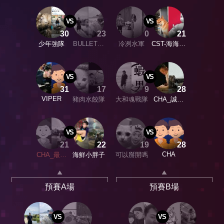
VS
VS
30
23
0
21
少年強隊
BULLET滿
冷冽水軍
CST-海海人
載而鮭
生
VS
VS
31
17
9
28
VIPER
豬肉水餃隊
大和魂戰隊
CHA_誠風
飛翔
VS
VS
21
22
19
28
CHA
CHA_最強
海鮮小胖子
可以掰開嗎
女殺手
預賽A場
預賽B場
VS
VS