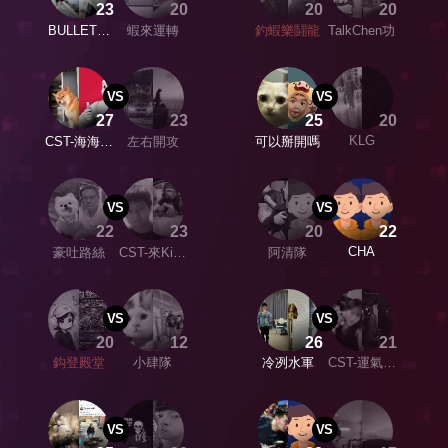
23
20
20
20
BULLET滿
蝦來運轉
釣蝦樂鬪龍
TalkChen功
載而鮭
VS
VS
27
23
25
20
KLG
CST-海海人
左右開攻
可以掰開嗎
生
VS
VS
22
23
20
22
CHA
豪吐路絲
CST-來Ki拿
阿清隊
盃
VS
VS
20
12
26
21
鈎登殿堂
小肆隊
冷冽水軍
CST-運氣金
賀
VS
VS