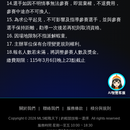
14.選手如因不明情事無法參賽，即當棄權，不退費用，
參賽中途亦不可換人。
15. 為求公平起見，不可影響及指導參賽選手，並與參賽
選手保持距離，勸導一次後若再犯則取消資格。
16. 因場地限制不指派解蝦童。
17. 主辦單位保有合理變更規則權利。
18.報名人數若未滿，將調整參賽人數及獎金。
繳費期限：115年3月6日晚上23點截止
AI智慧客服
關於我們
|
聯絡我們
|
服務條款
|
積分與規則
Copyright © 2026 MLS蝦戰天下 | 釣蝦競技唯一選擇.
All rights reserved.
服務時間 星期一至五 10:00 ~ 18:30