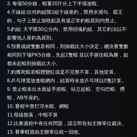
3. 每場50分鐘，蝦量20斤分上下半場放蝦。
4.子線組:任何鉤組限2組子線座釣，禁用水滴勾、霸王
鉤，勾子上禁止加咬鉛及有違正常釣蝦原則均禁止。
5.釣組: 天平限30公分內、禁用招魂釣組、其它釣法以不
影響他人座釣為原則。
6.預賽成績隻數若相同，則抽籤比大小決定；總決賽隻數
相同則下場PK5分鐘，先起2隻蝦 並以手握住蝦為勝，如
都未起蝦則抽籤比大小。
7.釣獲死蝦若蝦體變紅或是不完整不算，其他皆算。
8.乒乓球需放進蝦網內，結算時未放乒乓球以0隻計算。
9. 禁止蝦未出水面徒手抓蝦、站立起蝦、空勾巴蝦、撈
蝦，AB竿座釣。
10. 賽程中禁打浮水蝦、網蝦
11.母線脫落，中蝦不算
12.比賽過程中有任何問題，請立即告知主辦單位裁決。
13. 賽事蝦貨由主辦單位統一回收。