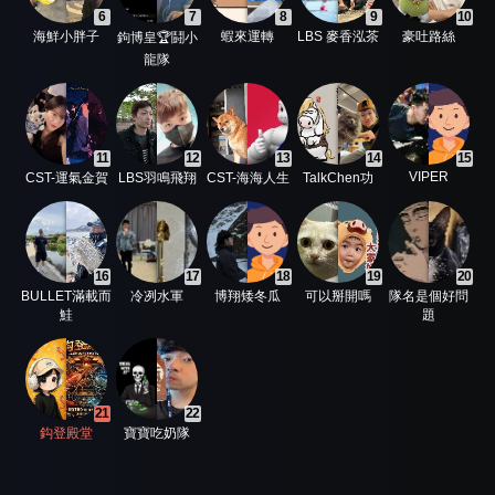
6
7
8
9
10
海鮮小胖子
蝦來運轉
LBS 麥香泓茶
豪吐路絲
鉤博皇🏆鬪小
龍隊
11
12
13
14
15
VIPER
CST-運氣金賀
LBS羽鳴飛翔
CST-海海人生
TalkChen功
16
17
18
19
20
BULLET滿載而
冷冽水軍
博翔矮冬瓜
可以掰開嗎
隊名是個好問
鮭
題
21
22
鈎登殿堂
寶寶吃奶隊